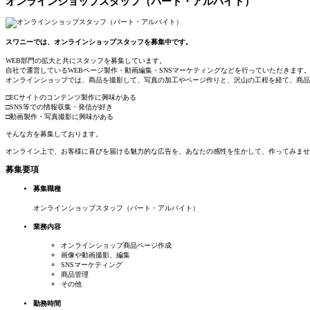
オンラインショップスタッフ（パート・アルバイト）
スワニーでは、オンラインショップスタッフを募集中です。
WEB部門の拡大と共にスタッフを募集しています。
自社で運営しているWEBページ製作・動画編集・SNSマーケティングなどを行っていただきます
オンラインショップでは、商品を撮影して、写真の加工やページ作りと、沢山の工程を経て、商品
□ECサイトのコンテンツ製作に興味がある
□SNS等での情報収集・発信が好き
□動画製作・写真撮影に興味がある
そんな方を募集しております。
オンライン上で、お客様に喜びを届ける魅力的な広告を、あなたの感性を生かして、作ってみませ
募集要項
募集職種
オンラインショップスタッフ（パート・アルバイト）
業務内容
オンラインショップ商品ページ作成
画像や動画撮影、編集
SNSマーケティング
商品管理
その他
勤務時間