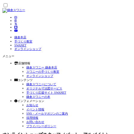
鎌倉本店
手づくり教室
SWANET
オンラインショップ
メニュー
店舗情報
鎌倉スワニー 鎌倉本店
スワニーの手づくり教室
オンラインショップ
コンテンツ
鎌倉スワニーについて
オリジナル寸法図サービス
手づくり応援サイト SWANET
鎌倉スワニーの本
インフォメーション
お知らせ
イベント情報
SNS・メールマガジンのご案内
採用情報
お問い合わせ
プライバシーポリシー