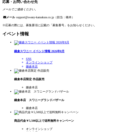
応募・お問い合わせ先
メールでご連絡ください。
メール
support@swany-kamakura.co.jp（担当：橋本）
※応募の際には、募集要項に記載の「募集番号」をお知らせください。
イベント情報
鎌倉スワニー イベント情報 2026年8月
SNS
オンラインショップ
鎌倉本店
鎌倉本店限定 作品販売
鎌倉本店
鎌倉本店 スワニーグランドバザール
鎌倉本店
商品代金￥5,500以上で送料無料キャンペーン
オンラインショップ