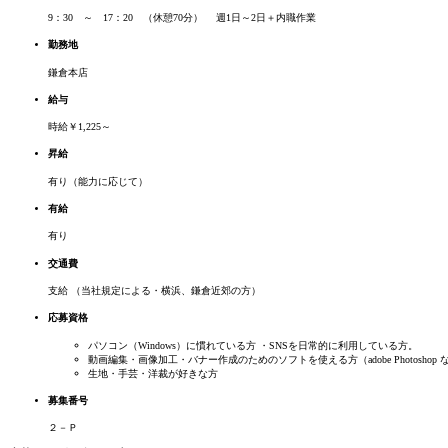
9：30 ～ 17：20 （休憩70分） 週1日～2日＋内職作業
勤務地
鎌倉本店
給与
時給￥1,225～
昇給
有り（能力に応じて）
有給
有り
交通費
支給 （当社規定による・横浜、鎌倉近郊の方）
応募資格
パソコン（Windows）に慣れている方 ・SNSを日常的に利用している方。
動画編集・画像加工・バナー作成のためのソフトを使える方（adobe Photoshop 
生地・手芸・洋裁が好きな方
募集番号
２－Ｐ